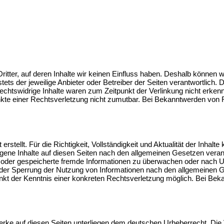
itter, auf deren Inhalte wir keinen Einfluss haben. Deshalb können 
stets der jeweilige Anbieter oder Betreiber der Seiten verantwortlich.
chtswidrige Inhalte waren zum Zeitpunkt der Verlinkung nicht erkennb
unkte einer Rechtsverletzung nicht zumutbar. Bei Bekanntwerden von 
 erstellt. Für die Richtigkeit, Vollständigkeit und Aktualität der Inh
gene Inhalte auf diesen Seiten nach den allgemeinen Gesetzen verant
lte oder gespeicherte fremde Informationen zu überwachen oder nach 
 oder Sperrung der Nutzung von Informationen nach den allgemeinen G
punkt der Kenntnis einer konkreten Rechtsverletzung möglich. Bei B
Werke auf diesen Seiten unterliegen dem deutschen Urheberrecht. Die V