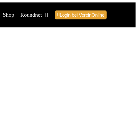
Shop
Roundnet
Login bei VereinOnline