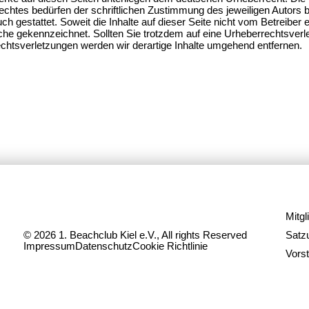
htes bedürfen der schriftlichen Zustimmung des jeweiligen Autors b
ch gestattet. Soweit die Inhalte auf dieser Seite nicht vom Betreiber 
olche gekennzeichnet. Sollten Sie trotzdem auf eine Urheberrechtsve
htsverletzungen werden wir derartige Inhalte umgehend entfernen.
Mitgl
© 2026 1. Beachclub Kiel e.V., All rights Reserved
Satz
Impressum
Datenschutz
Cookie Richtlinie
Vors